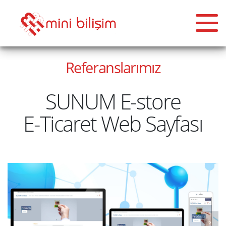
Referanslarımız
SUNUM E-store
NA
YFA
E-Ticaret Web Sayfası
MSAL
ERİMİZ