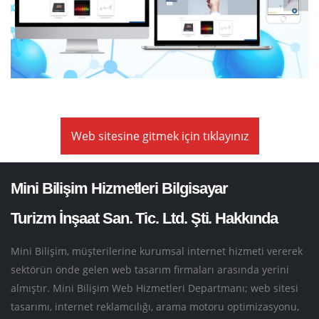
SLARIMIZ
İŞİM
TEK
Web sitesine gitmek için tıklayınız
Mini Bilişim Hizmetleri Bilgisayar
Turizm İnşaat San. Tic. Ltd. Şti. Hakkında
Mini Bilişim, müşterilerine kurumsal internet hizmeti vererek
sektörün önde gelen web tasarım firmaları arasında yerini
almıştır. Mini Bilişim Web Hizmetleri Departmanı; web sitesi
tasarımı, internet reklamcılığı, arama motoru optimizasyonu,